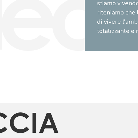
stiamo vivend
riteniamo che 
di vivere l'am
totalizzante e 
CCIA