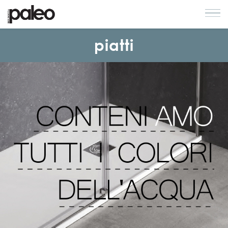
piatti
COLLEZIONI
AZIENDA
CONTATTI
CATALOGHI
QUALITA'